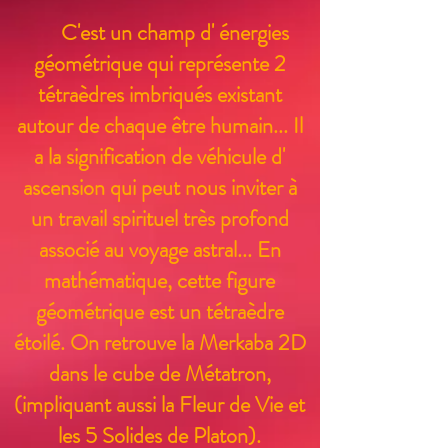
C'est un champ d' énergies
géométrique qui représente 2
tétraèdres imbriqués existant
autour de chaque être humain... Il
a la signification de véhicule d'
ascension qui peut nous inviter à
un travail spirituel très profond
associé au voyage astral... En
mathématique, cette figure
géométrique est un tétraèdre
étoilé. On retrouve la Merkaba 2D
dans le cube de Métatron,
(impliquant aussi la Fleur de Vie et
les 5 Solides de Platon).