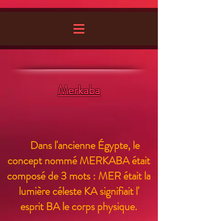
Merkaba
Dans l'ancienne Égypte, le
concept nommé MERKABA était
composé de 3 mots : MER était la
lumière céleste KA signifiait l'
esprit BA le corps physique.