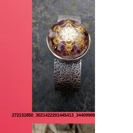
272131850_3021422201445413_3440998926667563426_n