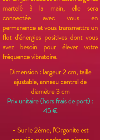
martelé à la main, elle sera
connectée avec vous en
permanence et vous transmettra un
flot d'énergies positives dont vous
avez besoin pour élever votre
fréquence vibratoire.
Dimension : largeur 2 cm, taille
ajustable, anneau central de
diamètre 3 cm
Prix unitaire (hors frais de port) :
45 €
- Sur le 2ème, l'Orgonite est
associée aux perles en pierres