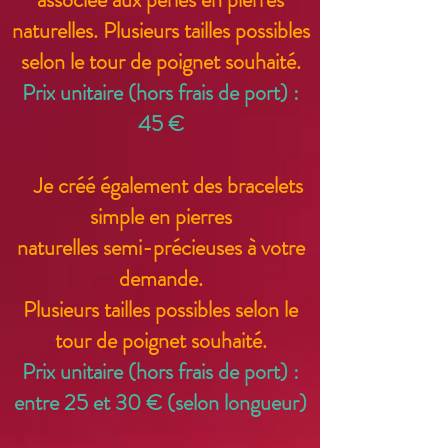
naturelles.
Plusieurs tailles possibles
selon le tour de poignet souhaité.
Prix unitaire (hors frais de port) :
45 €
Je créé également des bracelets
simple en pierres
naturelles semi-précieuses à votre
demande.
Plusieurs tailles possibles selon le
tour de poignet souhaité.
Prix unitaire (hors frais de port) :
en
t
re 2
5 et 30 € (selon longueur)