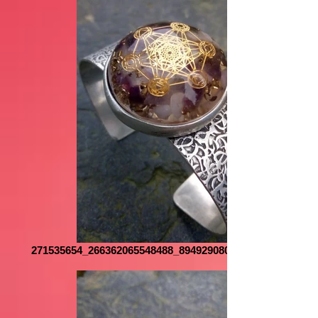
271535654_266362065548488_8949290804174030261_n