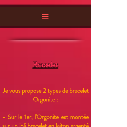
Bracelet
Je vous propose 2 types de bracelet
Orgonite :
- Sur le 1er, l'Orgonite est montée
sur un joli bracelet en laiton argenté