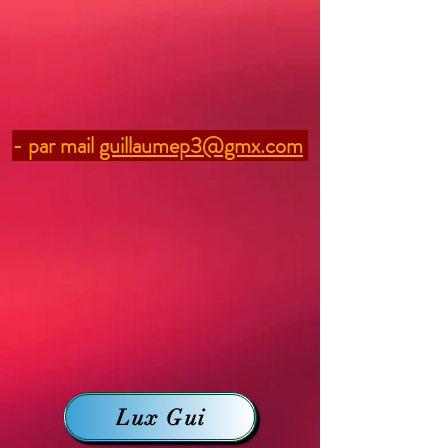
- par mail
guillaumep3@gmx.com
Lux Gui